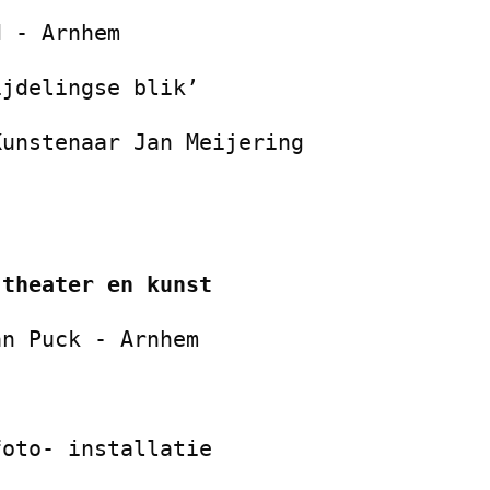
d - Arnhem
ijdelingse blik’
Kunstenaar Jan Meijering
 theater en kunst
an Puck - Arnhem
foto- installatie