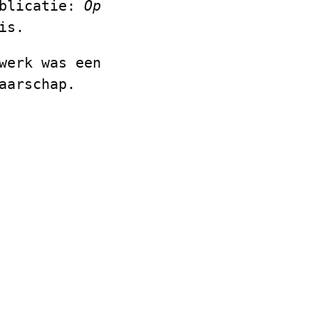
ublicatie:
Op
cis.
werk was een
naarschap.