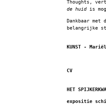
Thoughts, ver
de huid
is mog
Dankbaar met 
belangrijke s
KUNST - Marië
CV
HET SPIJKERKW
expositie sch