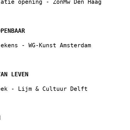
tatie opening - ZonMw Den Haag
OPENBAAR
tekens - WG-Kunst Amsterdam
VAN LEVEN
eek - Lijm & Cultuur Delft
ECTEN