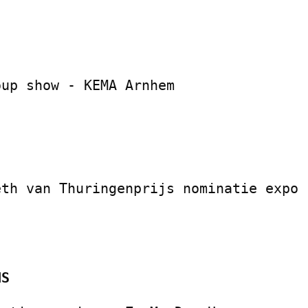
PS
oup show - KEMA
Arnhem
eth van Thuringenprijs nominatie expo 
ENS