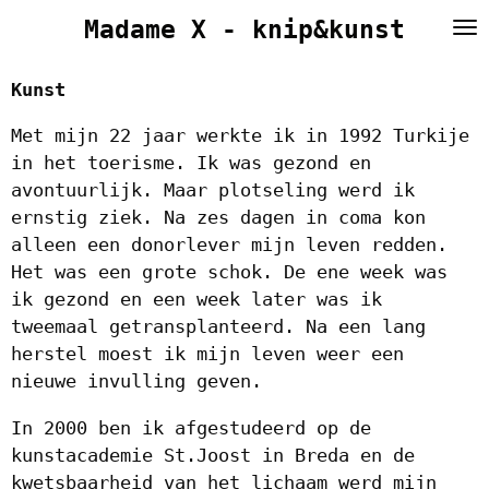
Ga
Madame X - knip&kunst
direct
naar
Kunst
de
hoofdinhoud
Met mijn 22 jaar werkte ik in 1992 Turkije
in het toerisme. Ik was gezond en
avontuurlijk. Maar plotseling werd ik
ernstig ziek. Na zes dagen in coma kon
alleen een donorlever mijn leven redden.
Het was een grote schok. De ene week was
ik gezond en een week later was ik
tweemaal getransplanteerd. Na een lang
herstel moest ik mijn leven weer een
nieuwe invulling geven.
In 2000 ben ik afgestudeerd op de
kunstacademie St.Joost in Breda en de
kwetsbaarheid van het lichaam werd mijn