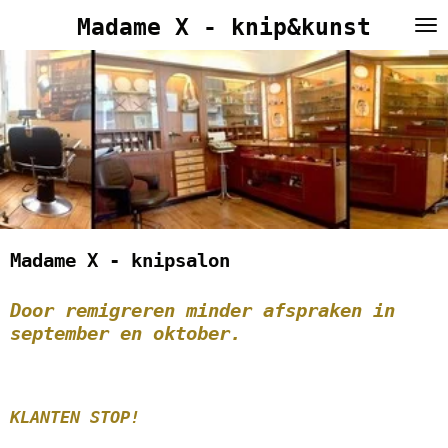
Ga
Madame X - knip&kunst
direct
naar
de
hoofdinhoud
Madame X - knipsalon
Door remigreren minder afspraken in
september en oktober.
KLANTEN STOP!